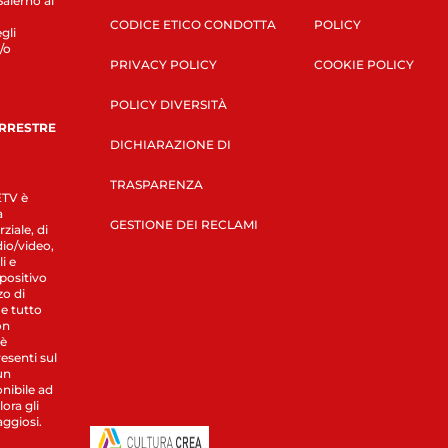
Salerno al
CODICE ETICO CONDOTTA
POLICY
gli
/o
PRIVACY POLICY
COOKIE POLICY
POLICY DIVERSITÀ
ERRESTRE
DICHIARAZIONE DI
TRASPARENZA
LETV è
a
GESTIONE DEI RECLAMI
ziale, di
dio/video,
i e
spositivo
zo di
 e tutto
on
 è
esenti sul
un
nibile ad
ora gli
aggiosi.