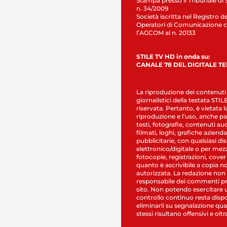
Stampa presso il Tribunale di 
n. 34/2009
Società iscritta nel Registro de
Operatori di Comunicazione c
l’AGCOM al n. 20133
STILE TV HD in onda su:
CANALE 78 DEL DIGITALE T
La riproduzione dei contenuti
giornalistici della testata STI
riservata. Pertanto, è vietata l
riproduzione e l’uso, anche par
testi, fotografie, contenuti au
filmati, loghi, grafiche aziendal
pubblicitarie, con qualsiasi di
elettronico/digitale o per mez
fotocopie, registrazioni, cover
quanto è ascrivibile a copia n
autorizzata. La redazione non
responsabile dei commenti pr
sito. Non potendo esercitare 
controllo continuo resta dispo
eliminarli su segnalazione qual
stessi risultano offensivi e oltr