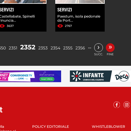
SERVIZI
SERVIZI
Castellabate, Spinelli
Paestum, isola pedonale
rinuncia...
da Port...
3637
2767
»
›
2352
…
350
2351
2353
2354
2355
2356
SUCC.
FINE
lla
POLICY EDITORIALE
WHISTLEBLOWER