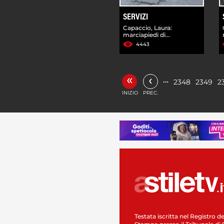
SERVIZI
Capaccio, Laura:
marciapiedi di...
4443
«
‹
…
2348
2349
2
INIZIO
PREC.
Testata iscritta nel Registro de