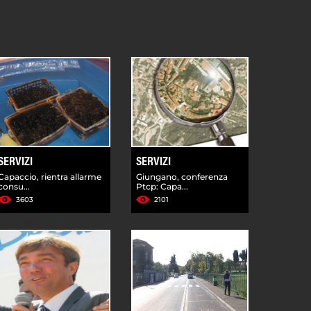
SERVIZI
SERVIZI
Capaccio, rientra allarme
Giungano, conferenza
consu...
Ptcp: Capa...
3603
2101