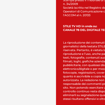
Stampa presso il Tribunale di 
n. 34/2009
Società iscritta nel Registro de
Operatori di Comunicazione c
l’AGCOM al n. 20133
STILE TV HD in onda su:
CANALE 78 DEL DIGITALE T
La riproduzione dei contenuti
giornalistici della testata STI
riservata. Pertanto, è vietata l
riproduzione e l’uso, anche par
testi, fotografie, contenuti au
filmati, loghi, grafiche aziendal
pubblicitarie, con qualsiasi di
elettronico/digitale o per mez
fotocopie, registrazioni, cover
quanto è ascrivibile a copia n
autorizzata. La redazione non
responsabile dei commenti pr
sito. Non potendo esercitare 
controllo continuo resta dispo
eliminarli su segnalazione qual
stessi risultano offensivi e oltr