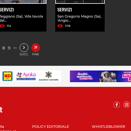
SERVIZI
SERVIZI
Teggiano (Sa), 'Alla tavola
San Gregorio Magno (Sa),
del...
'Angio...
114
1118
»
›
…
8
9
SUCC.
FINE
lla
POLICY EDITORIALE
WHISTLEBLOWER