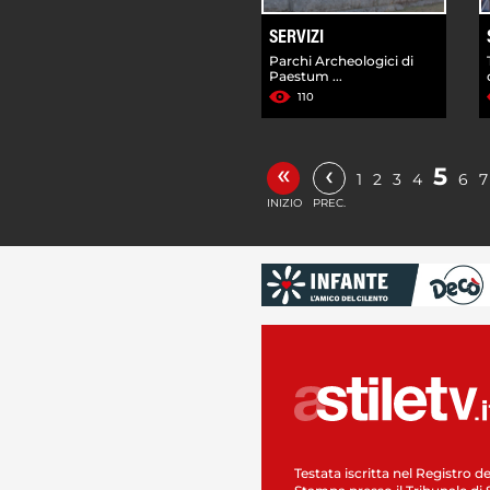
SERVIZI
Parchi Archeologici di
Paestum ...
110
«
‹
5
1
2
3
4
6
7
INIZIO
PREC.
Testata iscritta nel Registro de