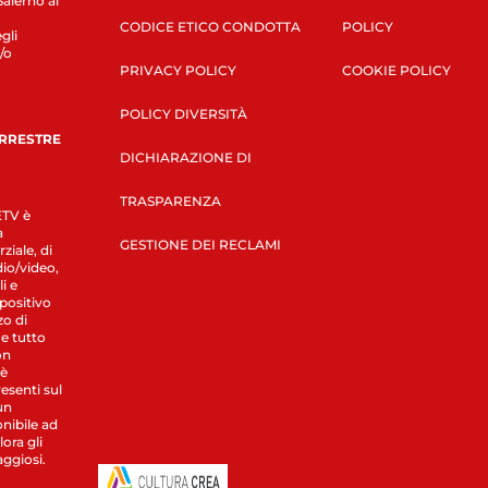
Salerno al
CODICE ETICO CONDOTTA
POLICY
gli
/o
PRIVACY POLICY
COOKIE POLICY
POLICY DIVERSITÀ
ERRESTRE
DICHIARAZIONE DI
TRASPARENZA
LETV è
a
GESTIONE DEI RECLAMI
ziale, di
dio/video,
i e
spositivo
zo di
 e tutto
on
 è
esenti sul
un
nibile ad
ora gli
aggiosi.