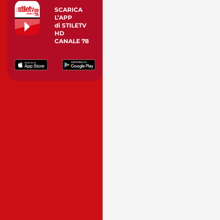
SCARICA
L’APP
di STILETV
HD
CANALE 78