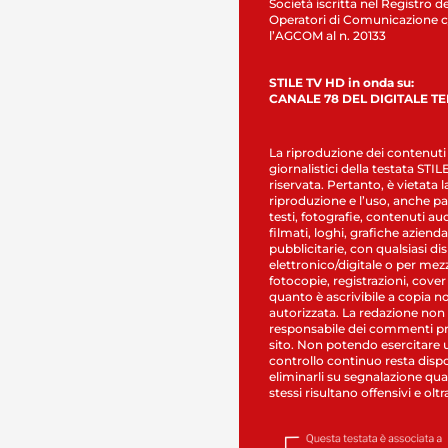
Società iscritta nel Registro de
Operatori di Comunicazione c
l’AGCOM al n. 20133
STILE TV HD in onda su:
CANALE 78 DEL DIGITALE T
La riproduzione dei contenuti
giornalistici della testata STI
riservata. Pertanto, è vietata l
riproduzione e l’uso, anche par
testi, fotografie, contenuti au
filmati, loghi, grafiche aziendal
pubblicitarie, con qualsiasi di
elettronico/digitale o per mez
fotocopie, registrazioni, cover
quanto è ascrivibile a copia n
autorizzata. La redazione non
responsabile dei commenti pr
sito. Non potendo esercitare 
controllo continuo resta dispo
eliminarli su segnalazione qual
stessi risultano offensivi e oltr