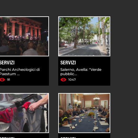
SERVIZI
SERVIZI
Parchi Archeologici di
Salerno, Avella: "Verde
Paestum ...
pubblic...
91
1047