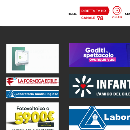
HOME
CR