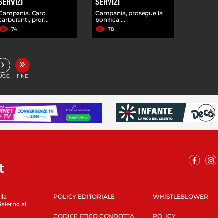
SERVIZI
SERVIZI
Campania. Caro
Campania, prosegue la
carburanti, pror...
bonifica ...
74
78
»
›
UCC.
FINE
lla
POLICY EDITORIALE
WHISTLEBLOWER
Salerno al
CODICE ETICO CONDOTTA
POLICY