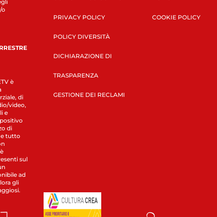
gli
/o
PRIVACY POLICY
COOKIE POLICY
POLICY DIVERSITÀ
ERRESTRE
DICHIARAZIONE DI
TRASPARENZA
LETV è
a
GESTIONE DEI RECLAMI
ziale, di
dio/video,
i e
spositivo
zo di
 e tutto
on
 è
esenti sul
un
nibile ad
ora gli
aggiosi.