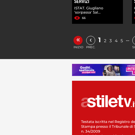
SERVIZI
ISTAT. Giugliano
'sorpassa' Sal...
66
«
‹
1
…
2
3
4
5
INIZIO
PREC.
S
Testata iscritta nel Registro de
Stampa presso il Tribunale di 
n. 34/2009