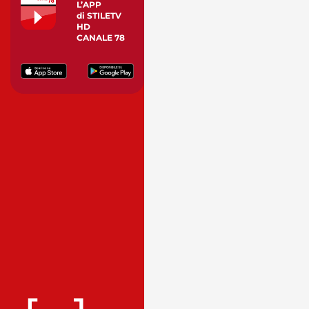
L’APP
di STILETV
HD
CANALE 78