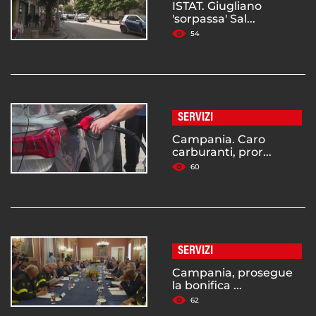
ISTAT. Giugliano
'sorpassa' Sal...
54
SERVIZI
Campania. Caro
carburanti, pror...
60
SERVIZI
Campania, prosegue
la bonifica ...
62