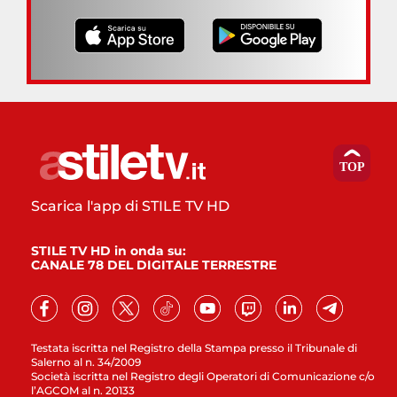
Scarica l'app di STILE TV HD
STILE TV HD in onda su:
CANALE 78 DEL DIGITALE TERRESTRE
Testata iscritta nel Registro della Stampa presso il Tribunale di
Salerno al n. 34/2009
Società iscritta nel Registro degli Operatori di Comunicazione c/o
l’AGCOM al n. 20133