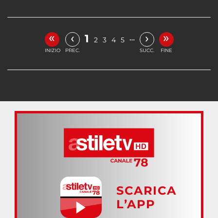
«
»
‹
›
1
…
2
3
4
5
INIZIO
PREC.
SUCC.
FINE
SCARICA
L’APP