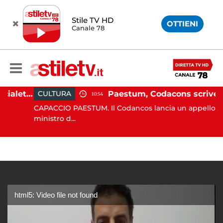
Stile TV HD
OTTIENI
Canale 78
Martina Carbonaro, braccialetto elettronico per i genitori della 14enne uccisa dall'ex
Paestum, Codacons scrive al ministro Giuli: "Rilanciare scavi dell'Anfiteatro nell'area archeologica"
CULTURA
10:54
CAPACCIO PAESTUM. Il Codancos lancia un appello al
ministro d...
html5: Video file not found