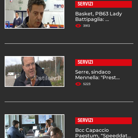
SERVIZI
Basket, PB63 Lady
Battipaglia: ...
3913
SERVIZI
Serre, sindaco
Mennella: "Prest...
5223
SERVIZI
Bcc Capaccio
Paestum, “Speeddat...