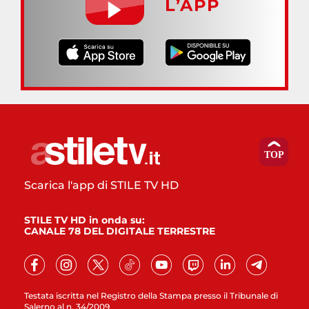
L’APP
Scarica l'app di STILE TV HD
STILE TV HD in onda su:
CANALE 78 DEL DIGITALE TERRESTRE
Testata iscritta nel Registro della Stampa presso il Tribunale di
Salerno al n. 34/2009