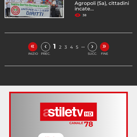
Agropoli (Sa), cittadini
incate...
38
«
»
‹
›
1
…
2
3
4
5
INIZIO
PREC.
SUCC.
FINE