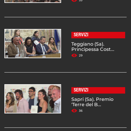
33
SERVIZI
Teggiano (Sa).
Principessa Cost...
29
SERVIZI
Sapri (Sa). Premio
'Terre del B...
36