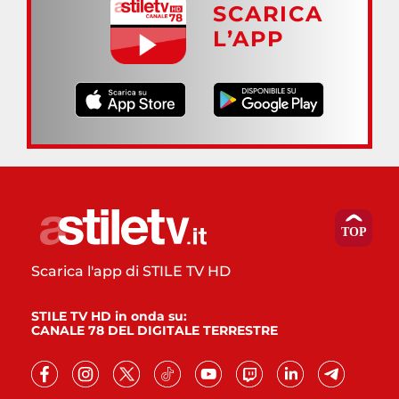
SCARICA
L’APP
Scarica l'app di STILE TV HD
STILE TV HD in onda su:
CANALE 78 DEL DIGITALE TERRESTRE