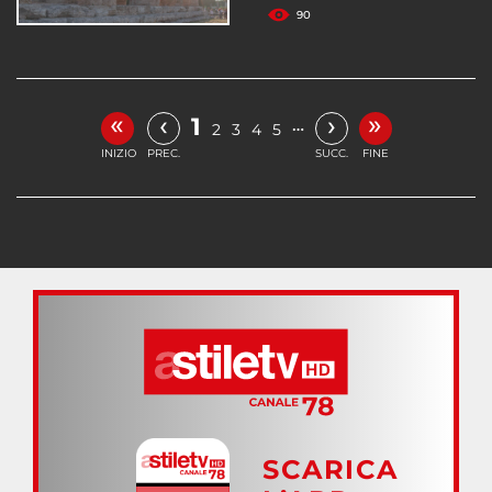
90
«
»
‹
›
1
…
2
3
4
5
INIZIO
PREC.
SUCC.
FINE
SCARICA