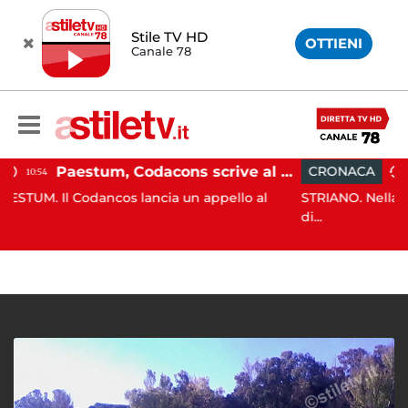
Stile TV HD
OTTIENI
Canale 78
Paestum, Codacons scrive al ministro Giuli: "Rilanciare scavi dell'Anfiteatro nell'area archeologica"
CRONACA
10:06
os lancia un appello al
STRIANO. Nella decorsa serata i C
di...