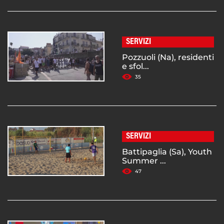
SERVIZI
Pozzuoli (Na), residenti
e sfol...
35
SERVIZI
Battipaglia (Sa), Youth
Summer ...
47