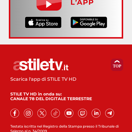
L’APP
Scarica l'app di STILE TV HD
STILE TV HD in onda su:
CANALE 78 DEL DIGITALE TERRESTRE
Testata iscritta nel Registro della Stampa presso il Tribunale di
Salerno al n. 34/2009