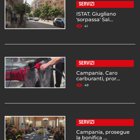
SERVIZI
ISTAT. Giugliano
'sorpassa' Sal...
41
SERVIZI
Campania. Caro
carburanti, pror...
49
SERVIZI
Campania, prosegue
la bonifica ...