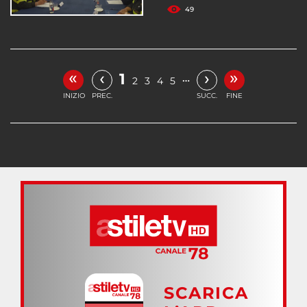
49
«
»
‹
›
1
…
2
3
4
5
INIZIO
PREC.
SUCC.
FINE
SCARICA