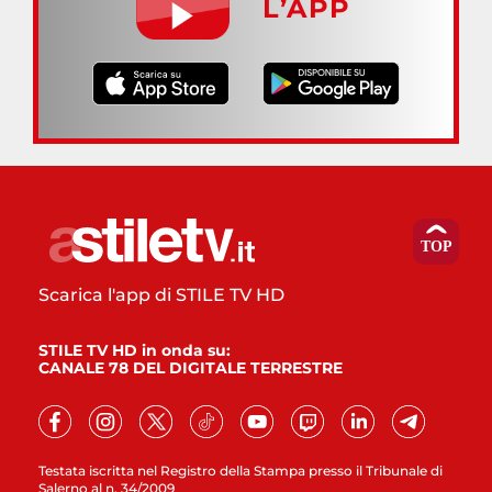
L’APP
Scarica l'app di STILE TV HD
STILE TV HD in onda su:
CANALE 78 DEL DIGITALE TERRESTRE
Testata iscritta nel Registro della Stampa presso il Tribunale di
Salerno al n. 34/2009