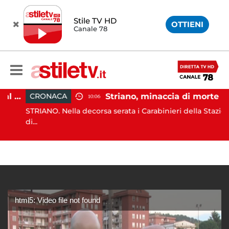
Stile TV HD
OTTIENI
Canale 78
Paestum, Codacons scrive al ministro Giuli: "Rilanciare scavi dell'Anfiteatro nell'area archeologica"
Striano, minaccia di morte il sindaco: 67enne ai domiciliari
CRONACA
10:06
STRIANO. Nella decorsa serata i Carabinieri della Stazione
di...
html5: Video file not found