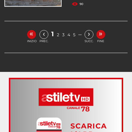
90
«
»
‹
›
1
…
2
3
4
5
INIZIO
PREC.
SUCC.
FINE
SCARICA