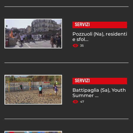
SERVIZI
Pozzuoli (Na), residenti
e sfol...
35
SERVIZI
Battipaglia (Sa), Youth
Summer ...
47