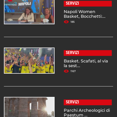
SERVIZI
Napoli Women
Basket, Bocchetti:...
185
SERVIZI
Basket. Scafati, al via
la sest...
1167
SERVIZI
Parchi Archeologici di
Paestum ...