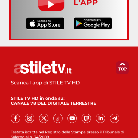
L’APP
Scarica l'app di STILE TV HD
STILE TV HD in onda su:
CANALE 78 DEL DIGITALE TERRESTRE
Testata iscritta nel Registro della Stampa presso il Tribunale di
Salerno al n. 34/2009