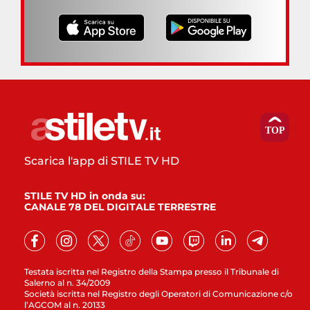
Scarica l'app di STILE TV HD
STILE TV HD in onda su:
CANALE 78 DEL DIGITALE TERRESTRE
Testata iscritta nel Registro della Stampa presso il Tribunale di
Salerno al n. 34/2009
Società iscritta nel Registro degli Operatori di Comunicazione c/o
l’AGCOM al n. 20133