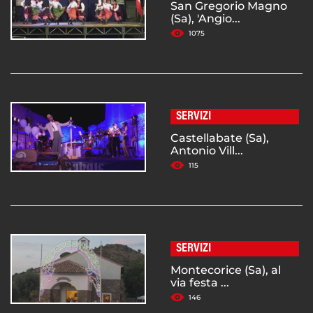
San Gregorio Magno
(Sa), 'Angio...
1075
SERVIZI
Castellabate (Sa),
Antonio Vill...
115
SERVIZI
Montecorice (Sa), al
via festa ...
146