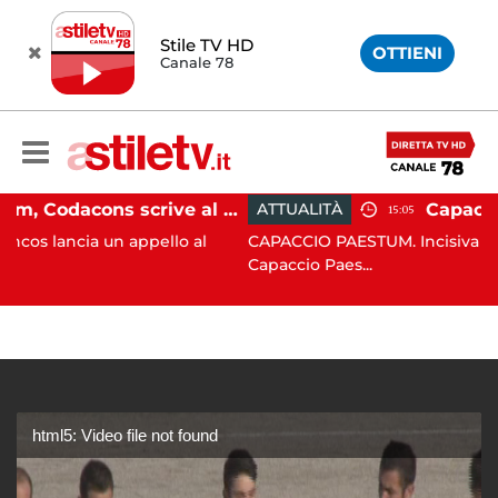
Stile TV HD
OTTIENI
Canale 78
Paestum, Codacons scrive al ministro Giuli: "Rilanciare scavi dell'Anfiteatro nell'area archeologica"
ATTUALITÀ
15:05
un appello al
CAPACCIO PAESTUM. Incisiva azione del Co
Capaccio Paes...
html5: Video file not found