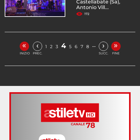
Castellabate (Sa),
Antonio Vill...
172
«
»
‹
›
4
…
1
2
3
5
6
7
8
INIZIO
PREC.
SUCC.
FINE