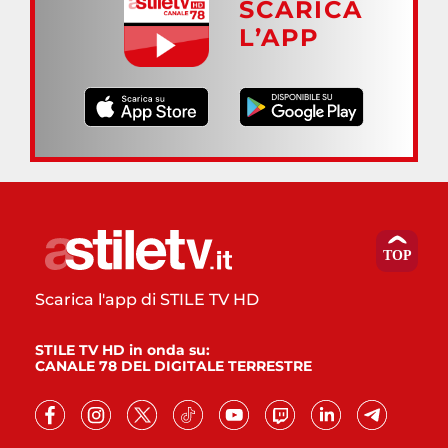
SCARICA
L’APP
Scarica l'app di STILE TV HD
STILE TV HD in onda su:
CANALE 78 DEL DIGITALE TERRESTRE