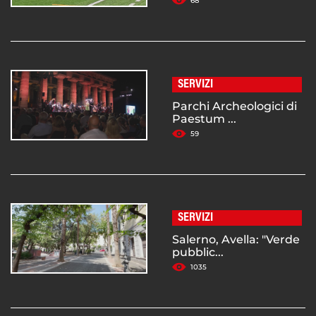
68
SERVIZI
Parchi Archeologici di
Paestum ...
59
SERVIZI
Salerno, Avella: "Verde
pubblic...
1035