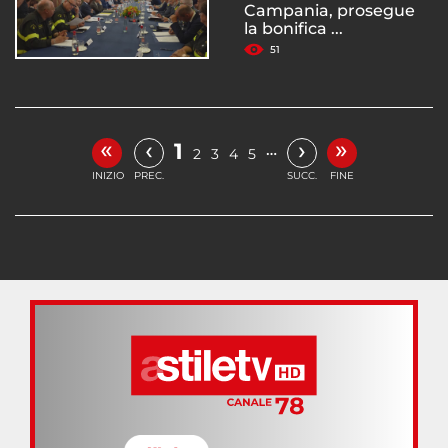
Campania, prosegue
la bonifica ...
51
«
»
‹
›
1
…
2
3
4
5
INIZIO
PREC.
SUCC.
FINE