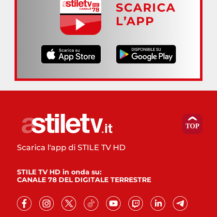
SCARICA
L’APP
Scarica l'app di STILE TV HD
STILE TV HD in onda su:
CANALE 78 DEL DIGITALE TERRESTRE