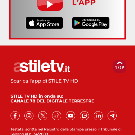
L’APP
Scarica l'app di STILE TV HD
STILE TV HD in onda su:
CANALE 78 DEL DIGITALE TERRESTRE
Testata iscritta nel Registro della Stampa presso il Tribunale di
Salerno al n. 34/2009