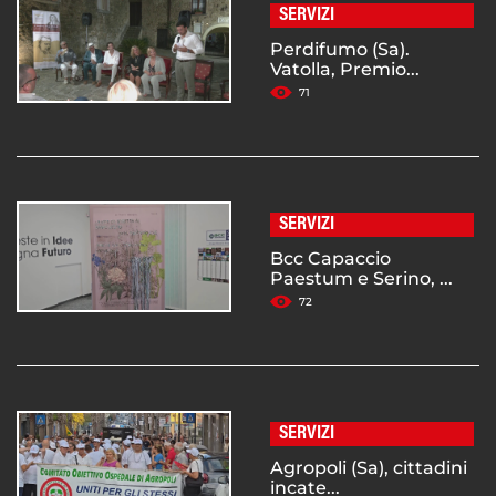
SERVIZI
Perdifumo (Sa).
Vatolla, Premio...
71
SERVIZI
Bcc Capaccio
Paestum e Serino, ...
72
SERVIZI
Agropoli (Sa), cittadini
incate...