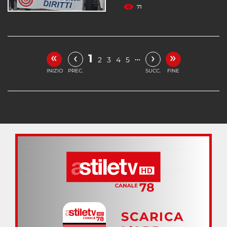
71
«
»
‹
›
1
…
2
3
4
5
INIZIO
PREC.
SUCC.
FINE
SCARICA