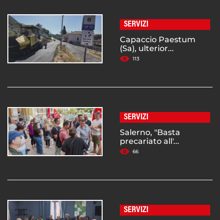
SERVIZI
Capaccio Paestum
(Sa), ulterior...
113
SERVIZI
Salerno, "Basta
precariato all'...
66
SERVIZI