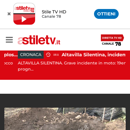
Stile TV HD
OTTIENI
Canale 78
Salerno, colpi di pistola esplosi a Pastena: paura tra i residenti
Altavilla Silentina, incidente in moto nella notte: 19enne in prognosi riservata
CRONACA
18:11
cco
ALTAVILLA SILENTINA. Grave incidente in moto: 19enne in
progn...