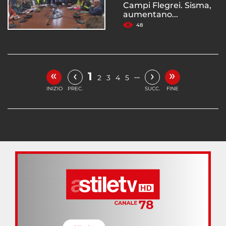
Campi Flegrei. Sisma,
aumentano...
48
«
»
‹
›
1
…
2
3
4
5
INIZIO
PREC.
SUCC.
FINE