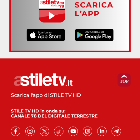
SCARICA
L’APP
Scarica l'app di STILE TV HD
STILE TV HD in onda su:
CANALE 78 DEL DIGITALE TERRESTRE