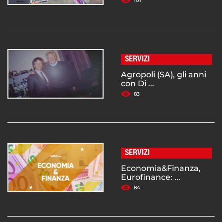
101
SERVIZI
Agropoli (SA), gli anni
con Di ...
83
SERVIZI
Economia&Finanza,
Eurofinance: ...
84