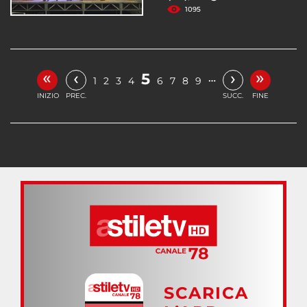
1095
«
»
‹
›
5
…
1
2
3
4
6
7
8
9
INIZIO
PREC.
SUCC.
FINE
SCARICA