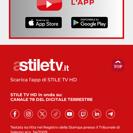
L’APP
Scarica l'app di STILE TV HD
STILE TV HD in onda su:
CANALE 78 DEL DIGITALE TERRESTRE
Testata iscritta nel Registro della Stampa presso il Tribunale di
Salerno al n. 34/2009