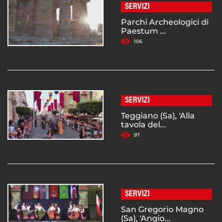
SERVIZI
Parchi Archeologici di
Paestum ...
106
SERVIZI
Teggiano (Sa), 'Alla
tavola del...
97
SERVIZI
San Gregorio Magno
(Sa), 'Angio...