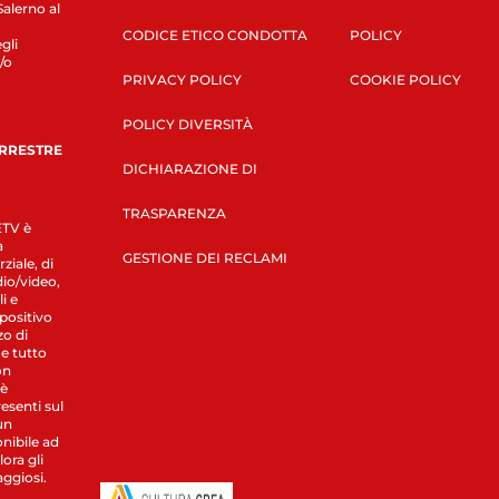
Salerno al
CODICE ETICO CONDOTTA
POLICY
gli
/o
PRIVACY POLICY
COOKIE POLICY
POLICY DIVERSITÀ
ERRESTRE
DICHIARAZIONE DI
TRASPARENZA
LETV è
a
GESTIONE DEI RECLAMI
ziale, di
dio/video,
i e
spositivo
zo di
 e tutto
on
 è
esenti sul
un
nibile ad
ora gli
aggiosi.