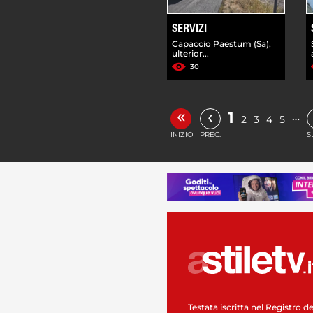
SERVIZI
Capaccio Paestum (Sa),
ulterior...
30
«
‹
1
…
2
3
4
5
INIZIO
PREC.
S
Testata iscritta nel Registro de