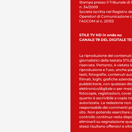
Stampa presso il Tribunale di 
n. 34/2009
Società iscritta nel Registro de
Operatori di Comunicazione c
l’AGCOM al n. 20133
STILE TV HD in onda su:
CANALE 78 DEL DIGITALE T
La riproduzione dei contenuti
giornalistici della testata STI
riservata. Pertanto, è vietata l
riproduzione e l’uso, anche par
testi, fotografie, contenuti au
filmati, loghi, grafiche aziendal
pubblicitarie, con qualsiasi di
elettronico/digitale o per mez
fotocopie, registrazioni, cover
quanto è ascrivibile a copia n
autorizzata. La redazione non
responsabile dei commenti pr
sito. Non potendo esercitare 
controllo continuo resta dispo
eliminarli su segnalazione qual
stessi risultano offensivi e oltr