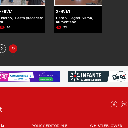
SERVIZI
SERVIZI
Salerno, "Basta precariato
Campi Flegrei. Sisma,
all'...
aumentano...
26
29
»
›
UCC.
FINE
lla
POLICY EDITORIALE
WHISTLEBLOWER