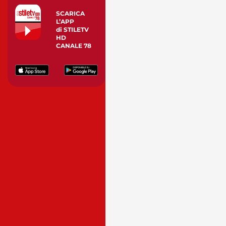
SCARICA
L’APP
di STILETV
HD
CANALE 78