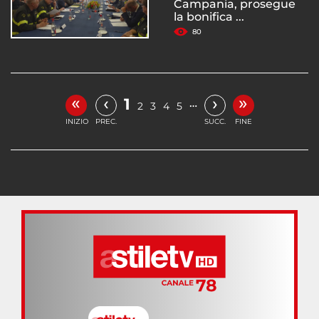
Campania, prosegue
la bonifica ...
80
«
»
‹
›
1
…
2
3
4
5
INIZIO
PREC.
SUCC.
FINE