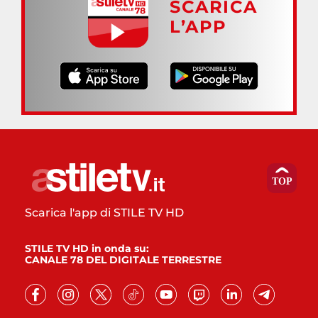
SCARICA
L’APP
Scarica l'app di STILE TV HD
STILE TV HD in onda su:
CANALE 78 DEL DIGITALE TERRESTRE