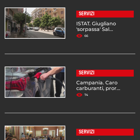
SERVIZI
ISTAT. Giugliano
'sorpassa' Sal...
66
SERVIZI
Campania. Caro
carburanti, pror...
74
SERVIZI