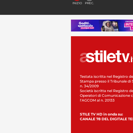
INIZIO
PREC.
Testata iscritta nel Registro de
Stampa presso il Tribunale di 
n. 34/2009
Società iscritta nel Registro de
Operatori di Comunicazione c
l’AGCOM al n. 20133
STILE TV HD in onda su:
CANALE 78 DEL DIGITALE T