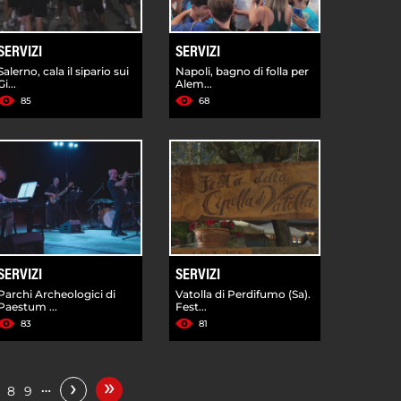
SERVIZI
SERVIZI
Salerno, cala il sipario sui
Napoli, bagno di folla per
Gi...
Alem...
85
68
SERVIZI
SERVIZI
Parchi Archeologici di
Vatolla di Perdifumo (Sa).
Paestum ...
Fest...
83
81
»
›
…
8
9