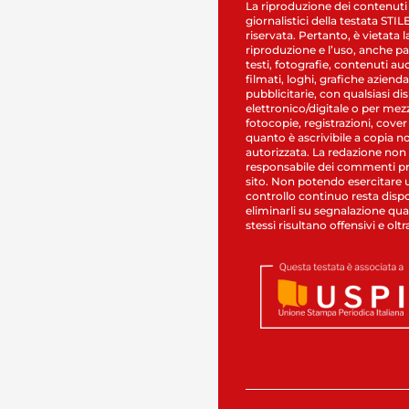
La riproduzione dei contenuti
giornalistici della testata STI
riservata. Pertanto, è vietata l
riproduzione e l’uso, anche par
testi, fotografie, contenuti au
filmati, loghi, grafiche aziendal
pubblicitarie, con qualsiasi di
elettronico/digitale o per mez
fotocopie, registrazioni, cover
quanto è ascrivibile a copia n
autorizzata. La redazione non
responsabile dei commenti pr
sito. Non potendo esercitare 
controllo continuo resta dispo
eliminarli su segnalazione qual
stessi risultano offensivi e oltr