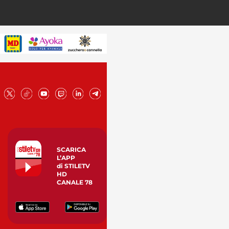
SCARICA
L’APP
di STILETV
HD
CANALE 78