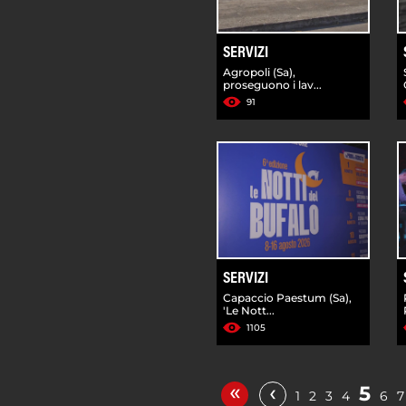
SERVIZI
Agropoli (Sa),
proseguono i lav...
91
SERVIZI
Capaccio Paestum (Sa),
'Le Nott...
1105
«
‹
5
1
2
3
4
6
7