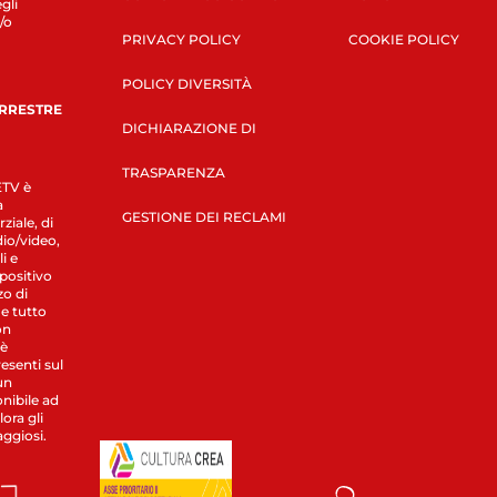
gli
/o
PRIVACY POLICY
COOKIE POLICY
POLICY DIVERSITÀ
ERRESTRE
DICHIARAZIONE DI
TRASPARENZA
LETV è
a
GESTIONE DEI RECLAMI
ziale, di
dio/video,
i e
spositivo
zo di
 e tutto
on
 è
esenti sul
un
nibile ad
ora gli
aggiosi.