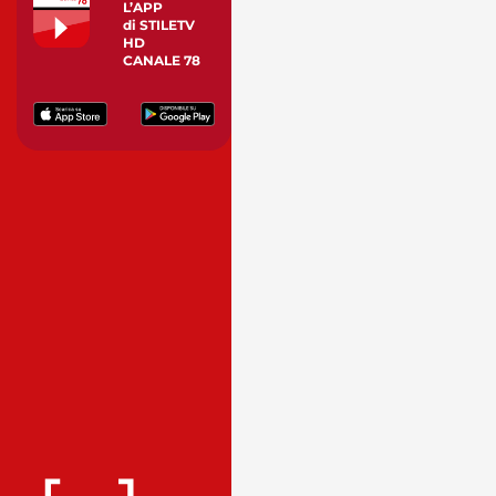
L’APP
di STILETV
HD
CANALE 78