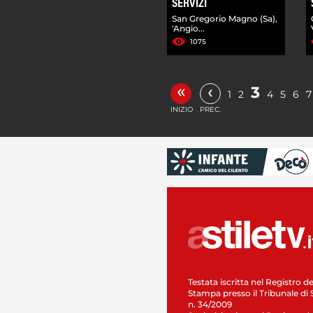
SERVIZI
San Gregorio Magno (Sa),
'Angio...
1075
«
‹
3
1
2
4
5
6
7
INIZIO
PREC.
Testata iscritta nel Registro de
Stampa presso il Tribunale di 
n. 34/2009