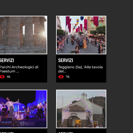
SERVIZI
SERVIZI
Parchi Archeologici di
Teggiano (Sa), 'Alla tavola
Paestum ...
del...
95
76