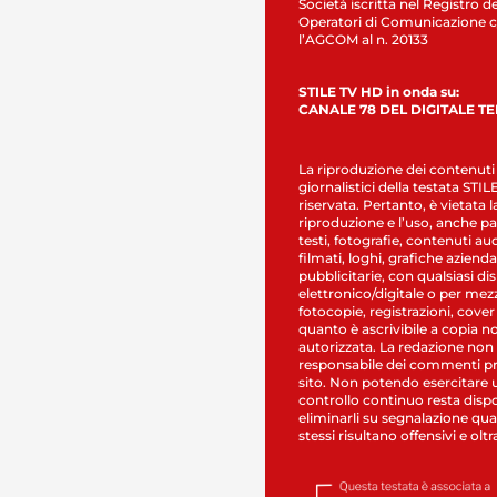
Società iscritta nel Registro de
Operatori di Comunicazione c
l’AGCOM al n. 20133
STILE TV HD in onda su:
CANALE 78 DEL DIGITALE T
La riproduzione dei contenuti
giornalistici della testata STI
riservata. Pertanto, è vietata l
riproduzione e l’uso, anche par
testi, fotografie, contenuti au
filmati, loghi, grafiche aziendal
pubblicitarie, con qualsiasi di
elettronico/digitale o per mez
fotocopie, registrazioni, cover
quanto è ascrivibile a copia n
autorizzata. La redazione non
responsabile dei commenti pr
sito. Non potendo esercitare 
controllo continuo resta dispo
eliminarli su segnalazione qual
stessi risultano offensivi e oltr