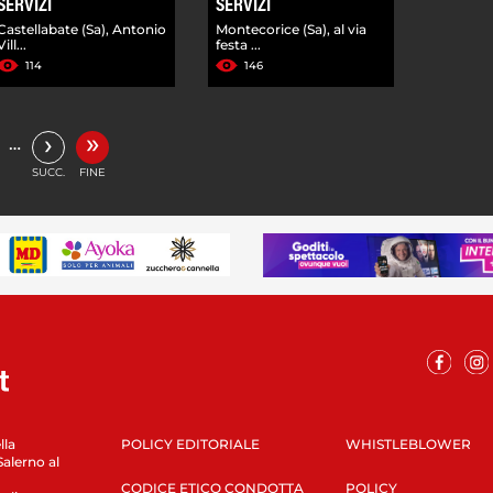
SERVIZI
SERVIZI
Castellabate (Sa), Antonio
Montecorice (Sa), al via
Vill...
festa ...
114
146
»
›
…
SUCC.
FINE
lla
POLICY EDITORIALE
WHISTLEBLOWER
Salerno al
CODICE ETICO CONDOTTA
POLICY