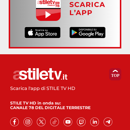
SCARICA
L’APP
Scarica l'app di STILE TV HD
STILE TV HD in onda su:
CANALE 78 DEL DIGITALE TERRESTRE