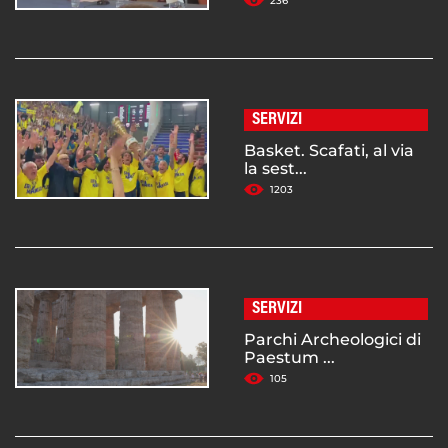
236
SERVIZI
Basket. Scafati, al via
la sest...
1203
SERVIZI
Parchi Archeologici di
Paestum ...
105