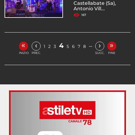
Castellabate (Sa),
Antonio Vill...
167
«
»
‹
›
4
…
1
2
3
5
6
7
8
INIZIO
PREC.
SUCC.
FINE