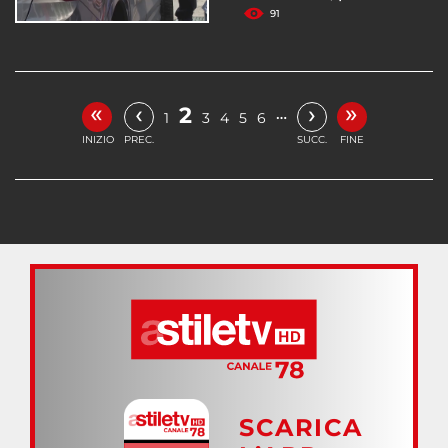
91
«
»
‹
›
2
…
1
3
4
5
6
INIZIO
PREC.
SUCC.
FINE
SCARICA