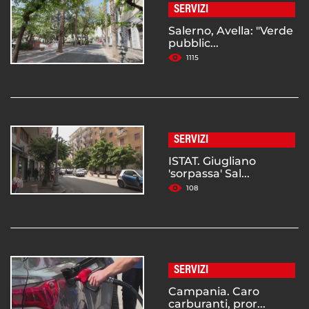
SERVIZI
Salerno, Avella: "Verde
pubblic...
1115
SERVIZI
ISTAT. Giugliano
'sorpassa' Sal...
108
SERVIZI
Campania. Caro
carburanti, pror...