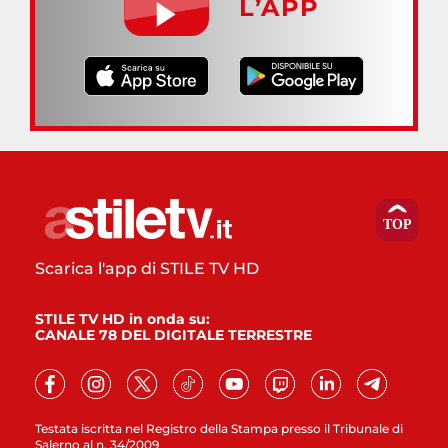
L’APP
Scarica l'app di STILE TV HD
STILE TV HD in onda su:
CANALE 78 DEL DIGITALE TERRESTRE
Testata iscritta nel Registro della Stampa presso il Tribunale di
Salerno al n. 34/2009