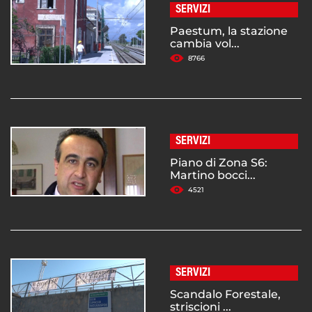
SERVIZI
Paestum, la stazione
cambia vol...
8766
SERVIZI
Piano di Zona S6:
Martino bocci...
4521
SERVIZI
Scandalo Forestale,
striscioni ...