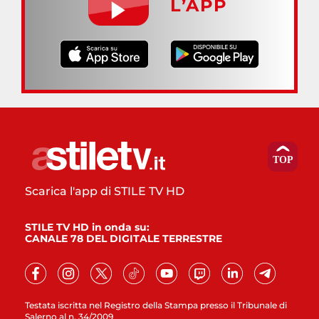
L’APP
Scarica l'app di STILE TV HD
STILE TV HD in onda su:
CANALE 78 DEL DIGITALE TERRESTRE
Testata iscritta nel Registro della Stampa presso il Tribunale di
Salerno al n. 34/2009