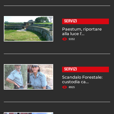
SERVIZI
Paestum, riportare
alla luce l'...
5332
SERVIZI
Scandalo Forestale:
custodia ca...
8925