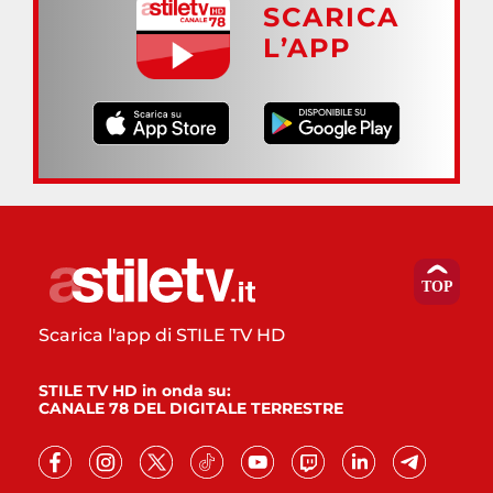
SCARICA
L’APP
Scarica l'app di STILE TV HD
STILE TV HD in onda su:
CANALE 78 DEL DIGITALE TERRESTRE