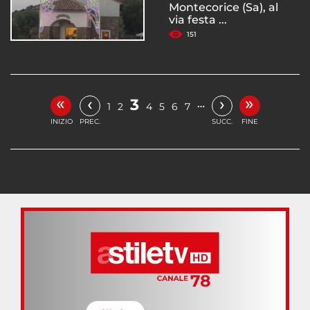
Montecorice (Sa), al
via festa ...
151
«
»
‹
›
3
…
1
2
4
5
6
7
INIZIO
PREC.
SUCC.
FINE