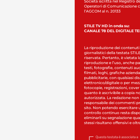
Società iscritta nel Registro de
Operatori di Comunicazione c
l’AGCOM al n. 20133
STILE TV HD in onda su:
CANALE 78 DEL DIGITALE T
La riproduzione dei contenuti
giornalistici della testata STI
riservata. Pertanto, è vietata l
riproduzione e l’uso, anche par
testi, fotografie, contenuti au
filmati, loghi, grafiche aziendal
pubblicitarie, con qualsiasi di
elettronico/digitale o per mez
fotocopie, registrazioni, cover
quanto è ascrivibile a copia n
autorizzata. La redazione non
responsabile dei commenti pr
sito. Non potendo esercitare 
controllo continuo resta dispo
eliminarli su segnalazione qual
stessi risultano offensivi e oltr