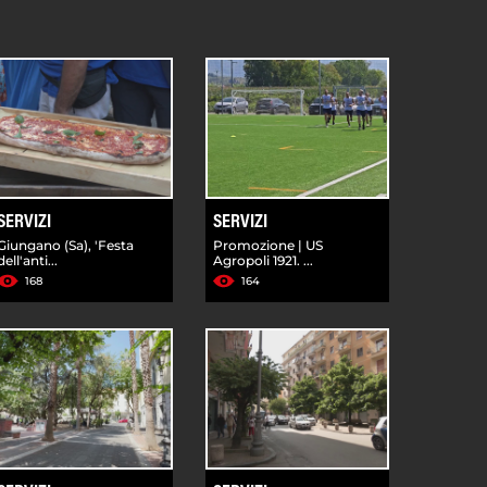
SERVIZI
SERVIZI
Giungano (Sa), 'Festa
Promozione | US
dell'anti...
Agropoli 1921. ...
168
164