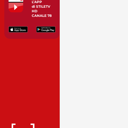
L’APP
di STILETV
HD
CANALE 78