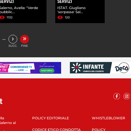
SERVIZI
SERVIZI
Salerno, Avella: "Verde
ISTAT. Giugliano
pubblic...
'sorpassa' Sal...
1132
120
»
›
…
SUCC.
FINE
lla
POLICY EDITORIALE
WHISTLEBLOWER
Salerno al
CODICE ETICO CONDOTTA
POLICY