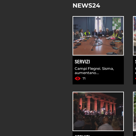
NEWS24
SERVIZI
Campi Flegrei. Sisma,
aumentano...
71