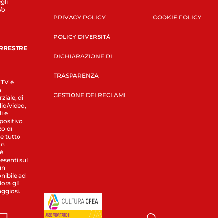
gli
/o
PRIVACY POLICY
COOKIE POLICY
POLICY DIVERSITÀ
ERRESTRE
DICHIARAZIONE DI
TRASPARENZA
LETV è
a
GESTIONE DEI RECLAMI
ziale, di
dio/video,
i e
spositivo
zo di
 e tutto
on
 è
esenti sul
un
nibile ad
ora gli
aggiosi.