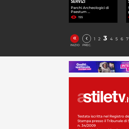
SERVIZI
Parchi Archeologici di
Paestum ...
155
«
‹
3
1
2
4
5
6
7
INIZIO
PREC.
Testata iscritta nel Registro de
Stampa presso il Tribunale di 
n. 34/2009