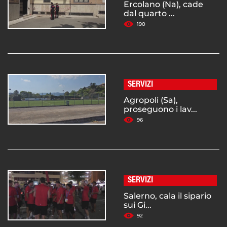
Ercolano (Na), cade
dal quarto ...
190
SERVIZI
Agropoli (Sa),
proseguono i lav...
96
SERVIZI
Salerno, cala il sipario
sui Gi...
92