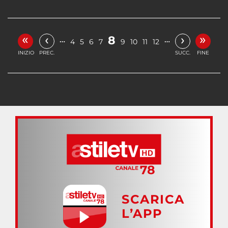
«
»
‹
›
8
…
…
4
5
6
7
9
10
11
12
INIZIO
PREC.
SUCC.
FINE
SCARICA
L’APP