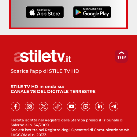
Scarica l'app di STILE TV HD
STILE TV HD in onda su:
CANALE 78 DEL DIGITALE TERRESTRE
Testata iscritta nel Registro della Stampa presso il Tribunale di
Salerno al n. 34/2009
Società iscritta nel Registro degli Operatori di Comunicazione c/o
l’AGCOM al n. 20133