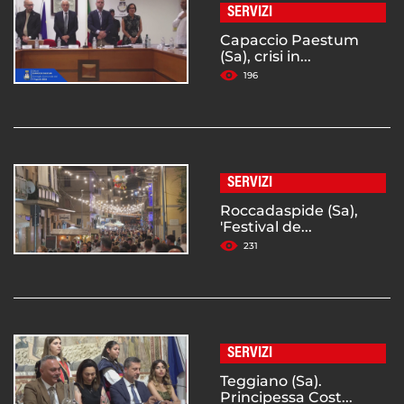
SERVIZI
Capaccio Paestum
(Sa), crisi in...
196
SERVIZI
Roccadaspide (Sa),
'Festival de...
231
SERVIZI
Teggiano (Sa).
Principessa Cost...