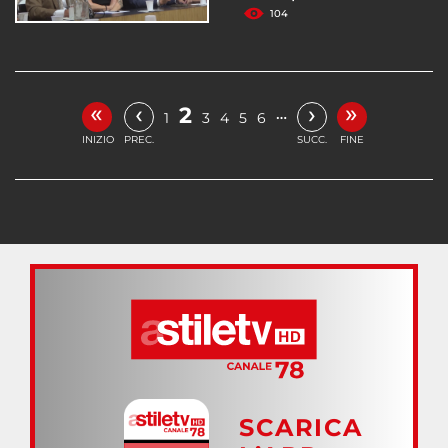
104
«
»
‹
›
2
…
1
3
4
5
6
INIZIO
PREC.
SUCC.
FINE
SCARICA