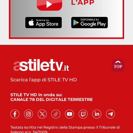
L’APP
Scarica l'app di STILE TV HD
STILE TV HD in onda su:
CANALE 78 DEL DIGITALE TERRESTRE
Testata iscritta nel Registro della Stampa presso il Tribunale di
Salerno al n. 34/2009