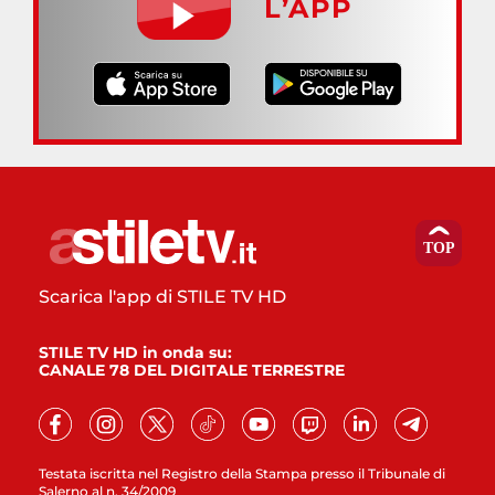
L’APP
Scarica l'app di STILE TV HD
STILE TV HD in onda su:
CANALE 78 DEL DIGITALE TERRESTRE
Testata iscritta nel Registro della Stampa presso il Tribunale di
Salerno al n. 34/2009