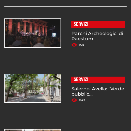
SERVIZI
Parchi Archeologici di
Paestum ...
158
SERVIZI
Salerno, Avella: "Verde
pubblic...
1143