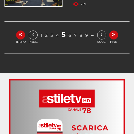
259
«
»
‹
›
5
…
1
2
3
4
6
7
8
9
INIZIO
PREC.
SUCC.
FINE
SCARICA