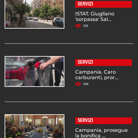
SERVIZI
ISTAT. Giugliano
'sorpassa' Sal...
126
SERVIZI
Campania. Caro
carburanti, pror...
106
SERVIZI
Campania, prosegue
la bonifica ...