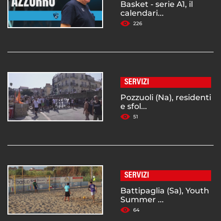
Basket - serie A1, il
calendari...
226
SERVIZI
Pozzuoli (Na), residenti
e sfol...
51
SERVIZI
Battipaglia (Sa), Youth
Summer ...
64