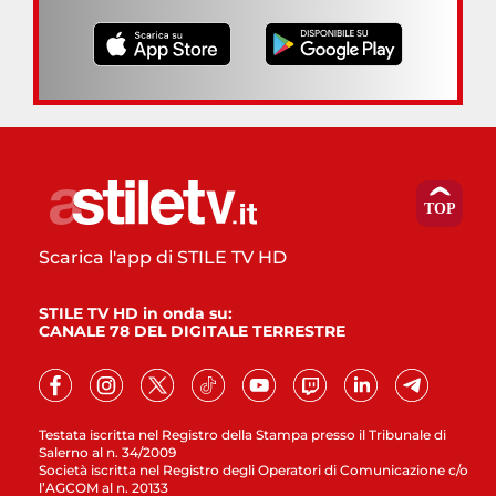
Scarica l'app di STILE TV HD
STILE TV HD in onda su:
CANALE 78 DEL DIGITALE TERRESTRE
Testata iscritta nel Registro della Stampa presso il Tribunale di
Salerno al n. 34/2009
Società iscritta nel Registro degli Operatori di Comunicazione c/o
l’AGCOM al n. 20133