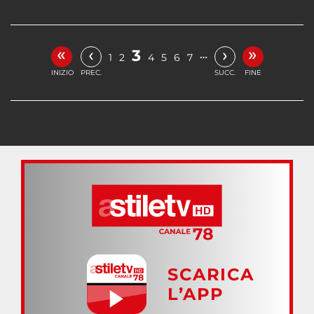
«
»
‹
›
3
…
1
2
4
5
6
7
INIZIO
PREC.
SUCC.
FINE
SCARICA
L’APP