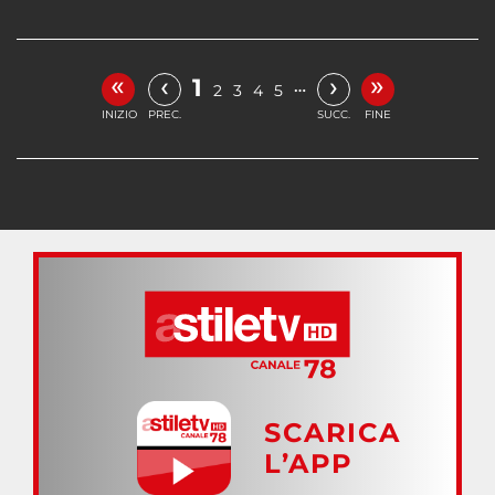
«
»
‹
›
1
…
2
3
4
5
INIZIO
PREC.
SUCC.
FINE
SCARICA
L’APP