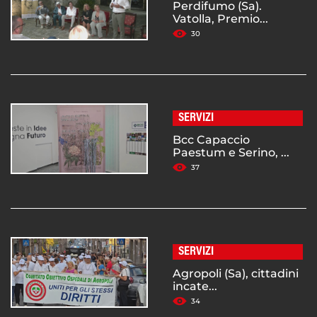
Perdifumo (Sa).
Vatolla, Premio...
30
SERVIZI
Bcc Capaccio
Paestum e Serino, ...
37
SERVIZI
Agropoli (Sa), cittadini
incate...
34