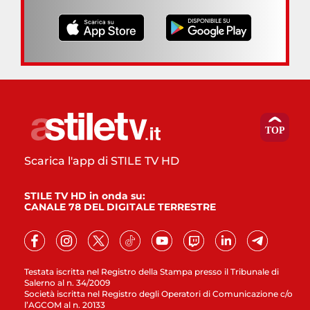
Scarica l'app di STILE TV HD
STILE TV HD in onda su:
CANALE 78 DEL DIGITALE TERRESTRE
Testata iscritta nel Registro della Stampa presso il Tribunale di
Salerno al n. 34/2009
Società iscritta nel Registro degli Operatori di Comunicazione c/o
l’AGCOM al n. 20133