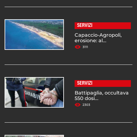
SERVIZI
Capaccio-Agropoli,
erosione: al...
3111
SERVIZI
Battipaglia, occultava
550 dosi...
2303