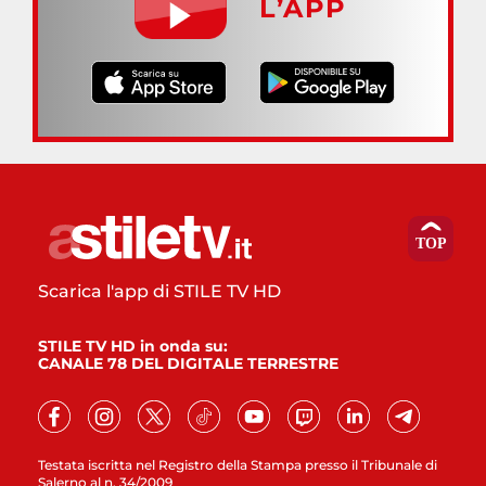
L’APP
Scarica l'app di STILE TV HD
STILE TV HD in onda su:
CANALE 78 DEL DIGITALE TERRESTRE
Testata iscritta nel Registro della Stampa presso il Tribunale di
Salerno al n. 34/2009