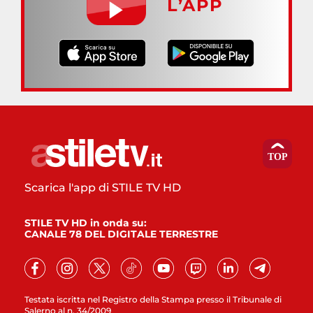
L’APP
Scarica l'app di STILE TV HD
STILE TV HD in onda su:
CANALE 78 DEL DIGITALE TERRESTRE
Testata iscritta nel Registro della Stampa presso il Tribunale di
Salerno al n. 34/2009