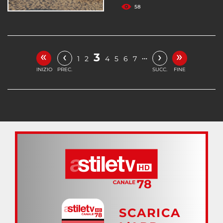
58
«
»
‹
›
3
…
1
2
4
5
6
7
INIZIO
PREC.
SUCC.
FINE
SCARICA