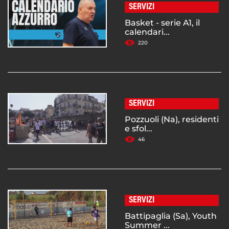
SERVIZI
Basket - serie A1, il
calendari...
220
SERVIZI
Pozzuoli (Na), residenti
e sfol...
46
SERVIZI
Battipaglia (Sa), Youth
Summer ...