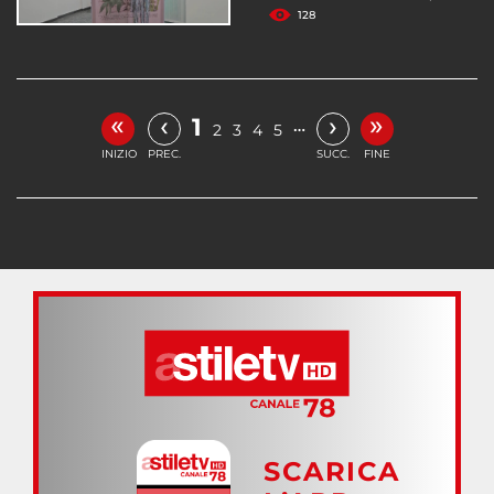
128
«
»
‹
›
1
…
2
3
4
5
INIZIO
PREC.
SUCC.
FINE
SCARICA