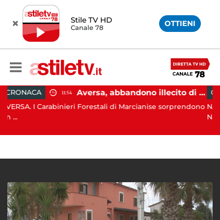
Stile TV HD
OTTIENI
Canale 78
Aversa, abbandono illecito di rifiuti: uomo sorpreso dai carabinieri
CRONACA
11:54
rabinieri Forestali di Marcianise sorprendono
NAPOLI. Alto im
Napol...