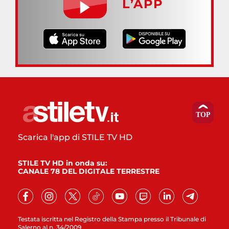
L’APP
Scarica l'app di STILE TV HD
STILE TV HD in onda su:
CANALE 78 DEL DIGITALE TERRESTRE
Testata iscritta nel Registro della Stampa presso il Tribunale di
Salerno al n. 34/2009