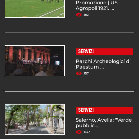
Promozione | US
Agropoli 1921. ...
182
SERVIZI
Parchi Archeologici di
Paestum ...
157
SERVIZI
Salerno, Avella: "Verde
pubblic...
1143