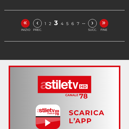
«
»
‹
›
3
…
1
2
4
5
6
7
INIZIO
PREC.
SUCC.
FINE
SCARICA
L’APP