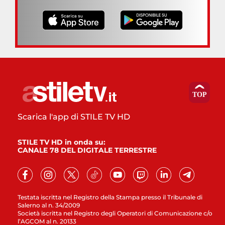
Scarica l'app di STILE TV HD
STILE TV HD in onda su:
CANALE 78 DEL DIGITALE TERRESTRE
Testata iscritta nel Registro della Stampa presso il Tribunale di
Salerno al n. 34/2009
Società iscritta nel Registro degli Operatori di Comunicazione c/o
l’AGCOM al n. 20133