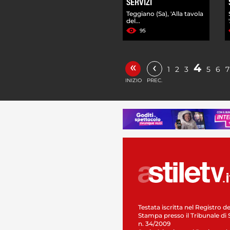
SERVIZI
Teggiano (Sa), 'Alla tavola
del...
95
«
‹
4
1
2
3
5
6
7
INIZIO
PREC.
Testata iscritta nel Registro de
Stampa presso il Tribunale di 
n. 34/2009