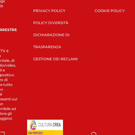
gli
/o
PRIVACY POLICY
COOKIE POLICY
POLICY DIVERSITÀ
ERRESTRE
DICHIARAZIONE DI
TRASPARENZA
LETV è
a
GESTIONE DEI RECLAMI
ziale, di
dio/video,
i e
spositivo
zo di
 e tutto
on
 è
esenti sul
un
nibile ad
ora gli
aggiosi.