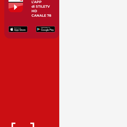
L’APP
di STILETV
HD
CANALE 78