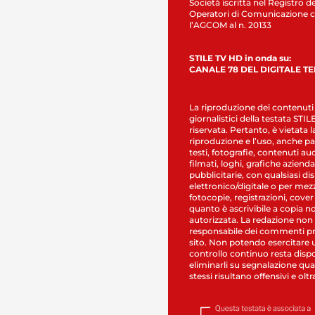
Società iscritta nel Registro de
Operatori di Comunicazione c
l’AGCOM al n. 20133
STILE TV HD in onda su:
CANALE 78 DEL DIGITALE T
La riproduzione dei contenuti
giornalistici della testata STI
riservata. Pertanto, è vietata l
riproduzione e l’uso, anche par
testi, fotografie, contenuti au
filmati, loghi, grafiche aziendal
pubblicitarie, con qualsiasi di
elettronico/digitale o per mez
fotocopie, registrazioni, cover
quanto è ascrivibile a copia n
autorizzata. La redazione non
responsabile dei commenti pr
sito. Non potendo esercitare 
controllo continuo resta dispo
eliminarli su segnalazione qual
stessi risultano offensivi e oltr