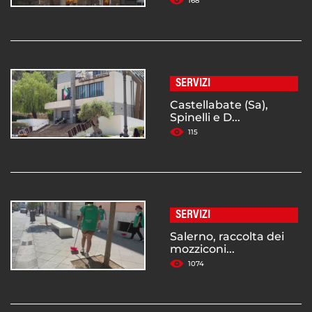
168
SERVIZI
Castellabate (Sa),
Spinelli e D...
115
SERVIZI
Salerno, raccolta dei
mozziconi...
1074