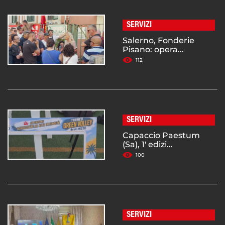
SERVIZI
Salerno, Fonderie
Pisano: opera...
112
SERVIZI
Capaccio Paestum
(Sa), 1' edizi...
100
SERVIZI