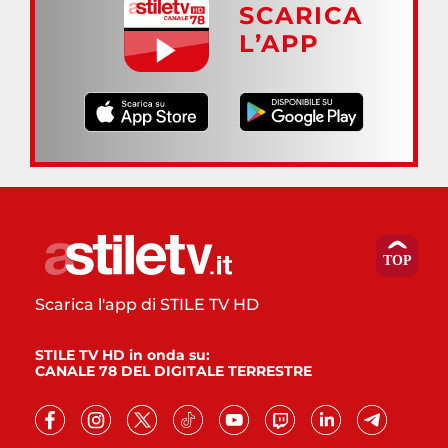
SCARICA
L’APP
Scarica l'app di STILE TV HD
STILE TV HD in onda su:
CANALE 78 DEL DIGITALE TERRESTRE