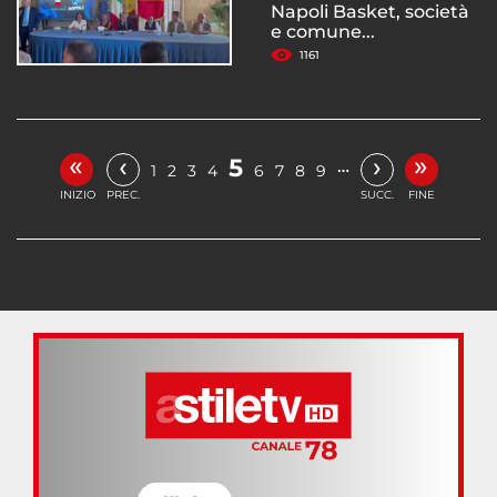
Napoli Basket, società
e comune...
1161
«
»
‹
›
5
…
1
2
3
4
6
7
8
9
INIZIO
PREC.
SUCC.
FINE