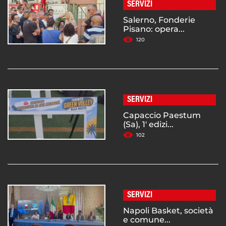
SERVIZI
Salerno, Fonderie
Pisano: opera...
120
SERVIZI
Capaccio Paestum
(Sa), 1' edizi...
102
SERVIZI
Napoli Basket, società
e comune...