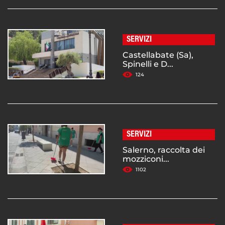
SERVIZI
Castellabate (Sa),
Spinelli e D...
124
SERVIZI
Salerno, raccolta dei
mozziconi...
1102