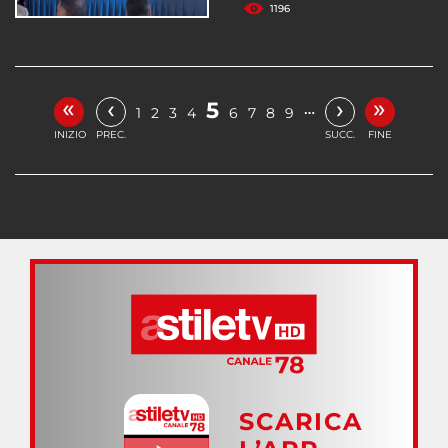
1196
«
»
‹
›
5
…
1
2
3
4
6
7
8
9
INIZIO
PREC.
SUCC.
FINE
SCARICA