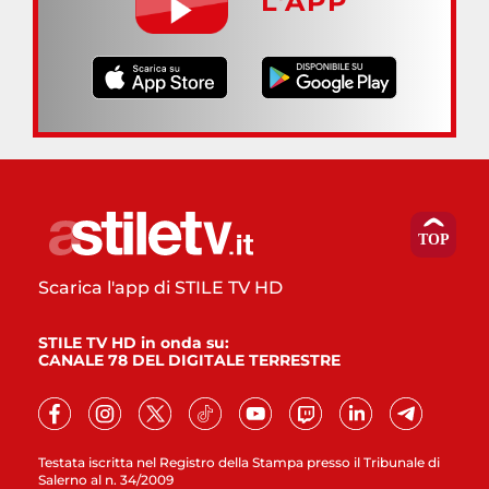
L’APP
Scarica l'app di STILE TV HD
STILE TV HD in onda su:
CANALE 78 DEL DIGITALE TERRESTRE
Testata iscritta nel Registro della Stampa presso il Tribunale di
Salerno al n. 34/2009