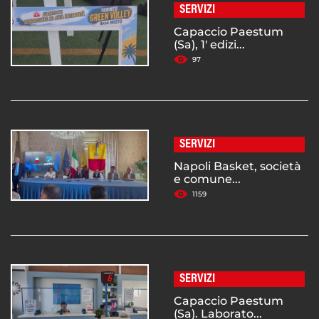
SERVIZI
Capaccio Paestum
(Sa), 1' edizi...
97
SERVIZI
Napoli Basket, società
e comune...
1159
SERVIZI
Capaccio Paestum
(Sa). Laborato...