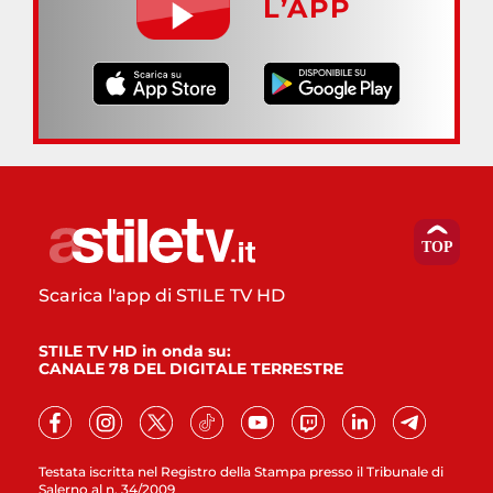
L’APP
Scarica l'app di STILE TV HD
STILE TV HD in onda su:
CANALE 78 DEL DIGITALE TERRESTRE
Testata iscritta nel Registro della Stampa presso il Tribunale di
Salerno al n. 34/2009