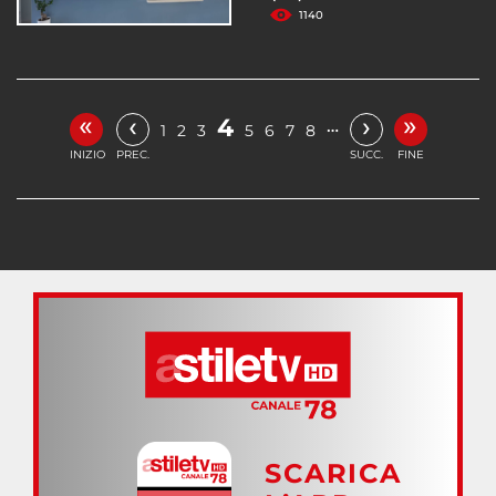
1140
«
»
‹
›
4
…
1
2
3
5
6
7
8
INIZIO
PREC.
SUCC.
FINE
SCARICA