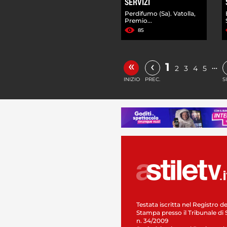
SERVIZI
Perdifumo (Sa). Vatolla,
Premio...
85
«
‹
1
…
2
3
4
5
INIZIO
PREC.
S
Testata iscritta nel Registro de
Stampa presso il Tribunale di 
n. 34/2009