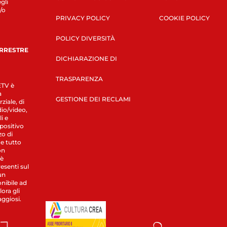
gli
/o
PRIVACY POLICY
COOKIE POLICY
POLICY DIVERSITÀ
ERRESTRE
DICHIARAZIONE DI
TRASPARENZA
LETV è
a
GESTIONE DEI RECLAMI
ziale, di
dio/video,
i e
spositivo
zo di
 e tutto
on
 è
esenti sul
un
nibile ad
ora gli
aggiosi.