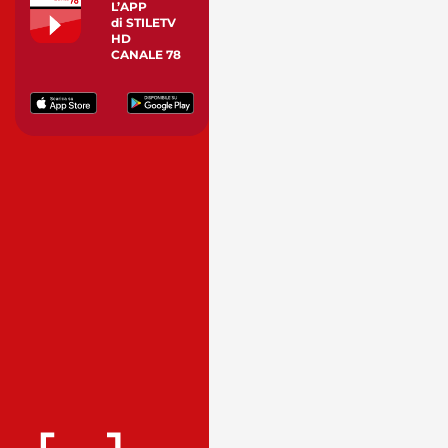
L’APP
di STILETV
HD
CANALE 78