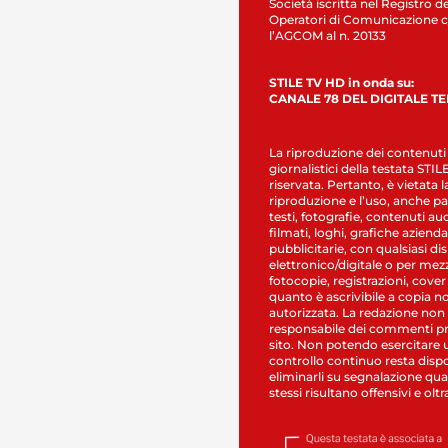
Società iscritta nel Registro de
Operatori di Comunicazione c
l’AGCOM al n. 20133
STILE TV HD in onda su:
CANALE 78 DEL DIGITALE T
La riproduzione dei contenuti
giornalistici della testata STI
riservata. Pertanto, è vietata l
riproduzione e l’uso, anche par
testi, fotografie, contenuti au
filmati, loghi, grafiche aziendal
pubblicitarie, con qualsiasi di
elettronico/digitale o per mez
fotocopie, registrazioni, cover
quanto è ascrivibile a copia n
autorizzata. La redazione non
responsabile dei commenti pr
sito. Non potendo esercitare 
controllo continuo resta dispo
eliminarli su segnalazione qual
stessi risultano offensivi e oltr