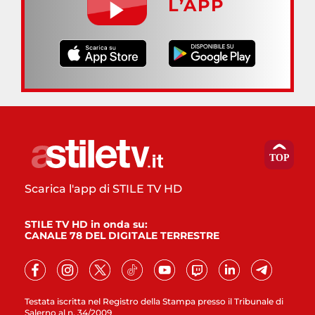
L’APP
Scarica l'app di STILE TV HD
STILE TV HD in onda su:
CANALE 78 DEL DIGITALE TERRESTRE
Testata iscritta nel Registro della Stampa presso il Tribunale di
Salerno al n. 34/2009