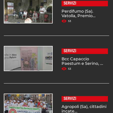
SERVIZI
Perdifumo (Sa).
Vatolla, Premio...
53
SERVIZI
Bcc Capaccio
Paestum e Serino, ...
53
SERVIZI
Agropoli (Sa), cittadini
incate...