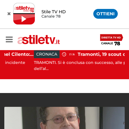
Stile TV HD
OTTIENI
Canale 78
Incidente agricolo nel Cilento: trattore si ribalta, muore 71enne
CRONACA
15:14
dente
TRAMONTI. Si è conclusa con successo, alle prime luc
dell’al...