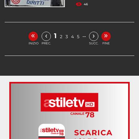
46
«
»
‹
›
1
…
2
3
4
5
INIZIO
PREC.
SUCC.
FINE
SCARICA