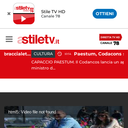
Stile TV HD
OTTIENI
Canale 78
Martina Carbonaro, braccialetto elettronico per i genitori della 14enne uccisa dall'ex
CULTURA
10:54
CAPACCIO PAESTUM. Il Codancos lancia un appello al
ministro d...
html5: Video file not found