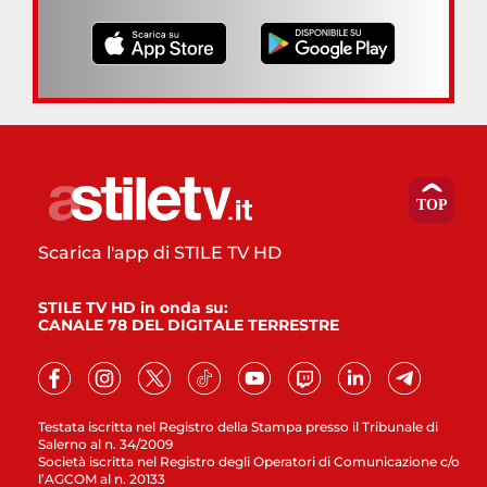
Scarica l'app di STILE TV HD
STILE TV HD in onda su:
CANALE 78 DEL DIGITALE TERRESTRE
Testata iscritta nel Registro della Stampa presso il Tribunale di
Salerno al n. 34/2009
Società iscritta nel Registro degli Operatori di Comunicazione c/o
l’AGCOM al n. 20133