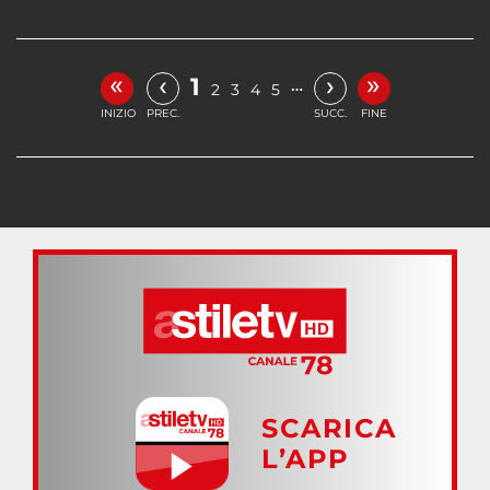
«
»
‹
›
1
…
2
3
4
5
INIZIO
PREC.
SUCC.
FINE
SCARICA
L’APP