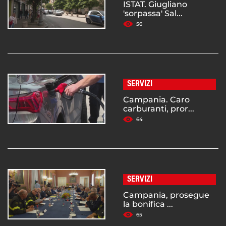
ISTAT. Giugliano
'sorpassa' Sal...
56
SERVIZI
Campania. Caro
carburanti, pror...
64
SERVIZI
Campania, prosegue
la bonifica ...
65