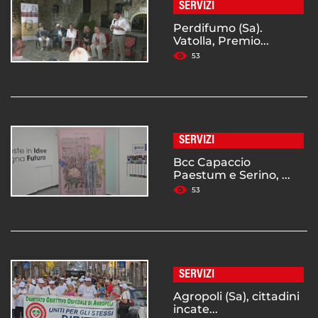
SERVIZI
Perdifumo (Sa).
Vatolla, Premio...
53
SERVIZI
Bcc Capaccio
Paestum e Serino, ...
53
SERVIZI
Agropoli (Sa), cittadini
incate...