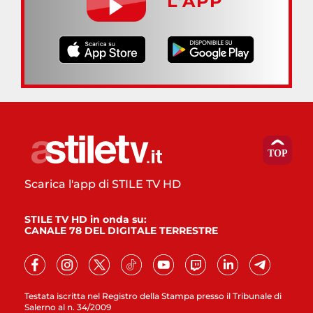
L’APP
Scarica l'app di STILE TV HD
STILE TV HD in onda su:
CANALE 78 DEL DIGITALE TERRESTRE
Testata iscritta nel Registro della Stampa presso il Tribunale di
Salerno al n. 34/2009