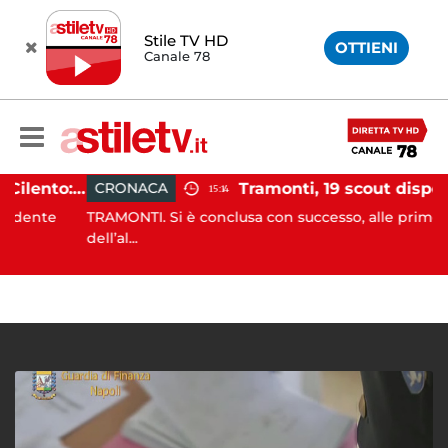
Stile TV HD
OTTIENI
Canale 78
Incidente agricolo nel Cilento: trattore si ribalta, muore 71enne
CRONACA
15:14
nte
TRAMONTI. Si è conclusa con successo, alle prime luci
dell’al...