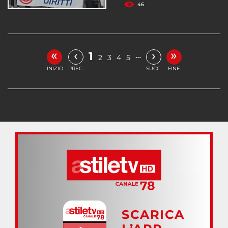
46
«
»
‹
›
1
…
2
3
4
5
INIZIO
PREC.
SUCC.
FINE
SCARICA