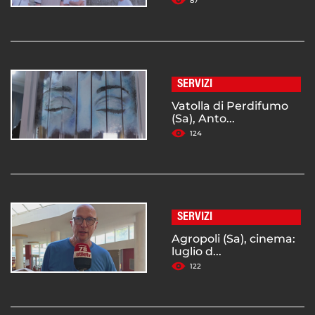
87
SERVIZI
Vatolla di Perdifumo
(Sa), Anto...
124
SERVIZI
Agropoli (Sa), cinema:
luglio d...
122