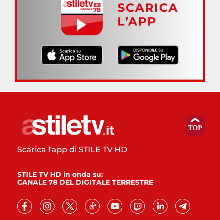
SCARICA
L’APP
Scarica l'app di STILE TV HD
STILE TV HD in onda su:
CANALE 78 DEL DIGITALE TERRESTRE