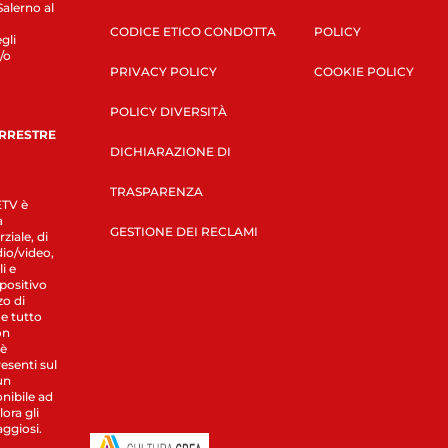
Salerno al
CODICE ETICO CONDOTTA
POLICY
gli
/o
PRIVACY POLICY
COOKIE POLICY
POLICY DIVERSITÀ
ERRESTRE
DICHIARAZIONE DI
TRASPARENZA
LETV è
a
GESTIONE DEI RECLAMI
ziale, di
dio/video,
i e
spositivo
zo di
 e tutto
on
 è
esenti sul
un
nibile ad
ora gli
aggiosi.