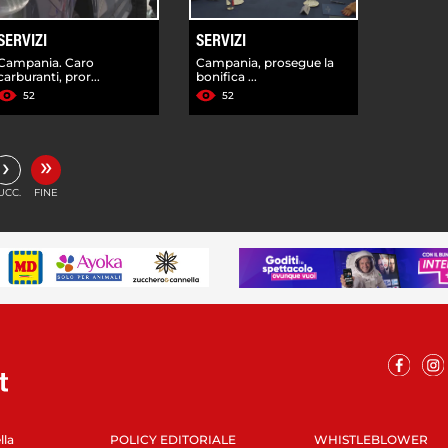
SERVIZI
SERVIZI
Campania. Caro
Campania, prosegue la
carburanti, pror...
bonifica ...
52
52
»
›
UCC.
FINE
lla
POLICY EDITORIALE
WHISTLEBLOWER