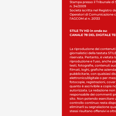
Stampa presso il Tribunale di 
n. 34/2009
Società iscritta nel Registro de
Operatori di Comunicazione c
l’AGCOM al n. 20133
STILE TV HD in onda su:
CANALE 78 DEL DIGITALE T
La riproduzione dei contenuti
giornalistici della testata STI
riservata. Pertanto, è vietata l
riproduzione e l’uso, anche par
testi, fotografie, contenuti au
filmati, loghi, grafiche aziendal
pubblicitarie, con qualsiasi di
elettronico/digitale o per mez
fotocopie, registrazioni, cover
quanto è ascrivibile a copia n
autorizzata. La redazione non
responsabile dei commenti pr
sito. Non potendo esercitare 
controllo continuo resta dispo
eliminarli su segnalazione qual
stessi risultano offensivi e oltr