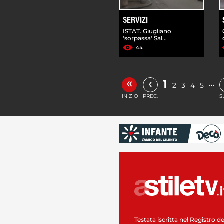
SERVIZI
ISTAT. Giugliano
'sorpassa' Sal...
44
«
‹
1
…
2
3
4
5
INIZIO
PREC.
S
Testata iscritta nel Registro de