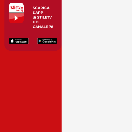
SCARICA
L’APP
di STILETV
HD
CANALE 78