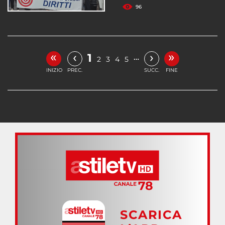
96
«
»
‹
›
1
…
2
3
4
5
INIZIO
PREC.
SUCC.
FINE
SCARICA