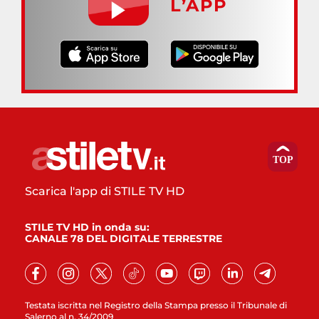
L’APP
Scarica l'app di STILE TV HD
STILE TV HD in onda su:
CANALE 78 DEL DIGITALE TERRESTRE
Testata iscritta nel Registro della Stampa presso il Tribunale di
Salerno al n. 34/2009