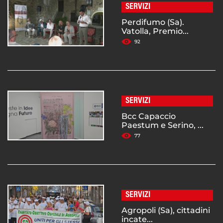
SERVIZI
Perdifumo (Sa).
Vatolla, Premio...
92
SERVIZI
Bcc Capaccio
Paestum e Serino, ...
77
SERVIZI
Agropoli (Sa), cittadini
incate...