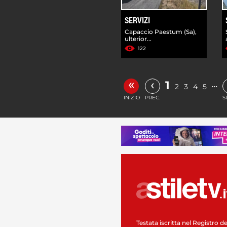
SERVIZI
Capaccio Paestum (Sa),
ulterior...
122
«
‹
1
…
2
3
4
5
INIZIO
PREC.
S
Testata iscritta nel Registro de