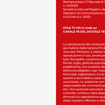
Stampa presso il Tribunale di 
n. 34/2009
Società iscritta nel Registro de
Operatori di Comunicazione c
l’AGCOM al n. 20133
STILE TV HD in onda su:
CANALE 78 DEL DIGITALE T
La riproduzione dei contenuti
giornalistici della testata STI
riservata. Pertanto, è vietata l
riproduzione e l’uso, anche par
testi, fotografie, contenuti au
filmati, loghi, grafiche aziendal
pubblicitarie, con qualsiasi di
elettronico/digitale o per mez
fotocopie, registrazioni, cover
quanto è ascrivibile a copia n
autorizzata. La redazione non
responsabile dei commenti pr
sito. Non potendo esercitare 
controllo continuo resta dispo
eliminarli su segnalazione qual
stessi risultano offensivi e oltr