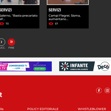
SERVIZI
SERVIZI
Salerno, "Basta precariato
Campi Flegrei. Sisma,
all'...
aumentano...
73
57
»
›
UCC.
FINE
lla
POLICY EDITORIALE
WHISTLEBLOWER