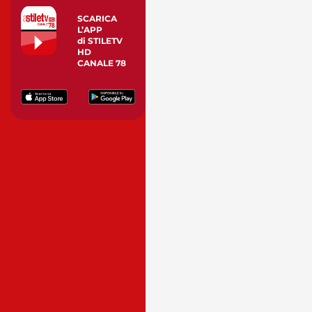
SCARICA
L’APP
di STILETV
HD
CANALE 78