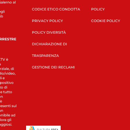
Salerno al
CODICE ETICO CONDOTTA
POLICY
gli
/o
PRIVACY POLICY
COOKIE POLICY
POLICY DIVERSITÀ
ERRESTRE
DICHIARAZIONE DI
TRASPARENZA
LETV è
a
GESTIONE DEI RECLAMI
ziale, di
dio/video,
i e
spositivo
zo di
 e tutto
on
 è
esenti sul
un
nibile ad
ora gli
aggiosi.