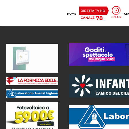
HOME
CR