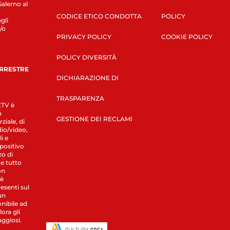
Salerno al
CODICE ETICO CONDOTTA
POLICY
gli
/o
PRIVACY POLICY
COOKIE POLICY
POLICY DIVERSITÀ
ERRESTRE
DICHIARAZIONE DI
TRASPARENZA
LETV è
a
GESTIONE DEI RECLAMI
ziale, di
dio/video,
i e
spositivo
zo di
 e tutto
on
 è
esenti sul
un
nibile ad
ora gli
aggiosi.