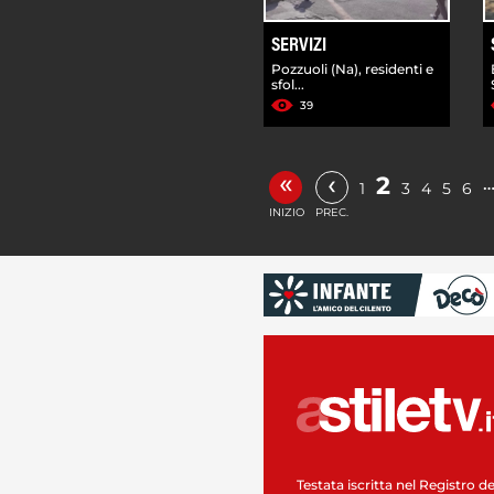
SERVIZI
Pozzuoli (Na), residenti e
sfol...
39
«
‹
2
1
3
4
5
6
INIZIO
PREC.
Testata iscritta nel Registro de