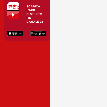
SCARICA
L’APP
di STILETV
HD
CANALE 78