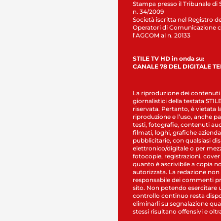
Stampa presso il Tribunale di 
n. 34/2009
Società iscritta nel Registro de
Operatori di Comunicazione c
l’AGCOM al n. 20133
STILE TV HD in onda su:
CANALE 78 DEL DIGITALE T
La riproduzione dei contenuti
giornalistici della testata STI
riservata. Pertanto, è vietata l
riproduzione e l’uso, anche par
testi, fotografie, contenuti au
filmati, loghi, grafiche aziendal
pubblicitarie, con qualsiasi di
elettronico/digitale o per mez
fotocopie, registrazioni, cover
quanto è ascrivibile a copia n
autorizzata. La redazione non
responsabile dei commenti pr
sito. Non potendo esercitare 
controllo continuo resta dispo
eliminarli su segnalazione qual
stessi risultano offensivi e oltr