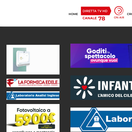
HOME
CR