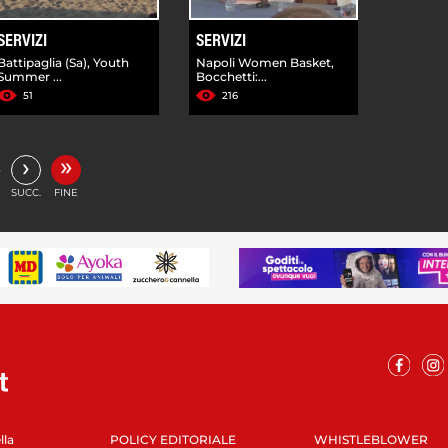
SERVIZI
SERVIZI
Battipaglia (Sa), Youth
Napoli Women Basket,
Summer ...
Bocchetti:...
51
216
»
›
…
SUCC.
FINE
lla
POLICY EDITORIALE
WHISTLEBLOWER