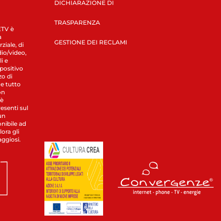
DICHIARAZIONE DI
TRASPARENZA
LETV è
a
GESTIONE DEI RECLAMI
ziale, di
dio/video,
i e
spositivo
zo di
 e tutto
on
 è
esenti sul
un
nibile ad
ora gli
aggiosi.