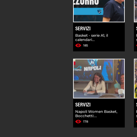
SERVIZI
Basket - serie A1, il
calendari...
185
SERVIZI
Napoli Women Basket,
Bocchetti:...
178