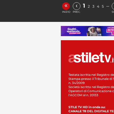
«
‹
1
…
2
3
4
5
INIZIO
PREC.
S
Testata iscritta nel Registro de
Stampa presso il Tribunale di 
n. 34/2009
Società iscritta nel Registro de
Operatori di Comunicazione c
l’AGCOM al n. 20133
STILE TV HD in onda su:
CANALE 78 DEL DIGITALE T