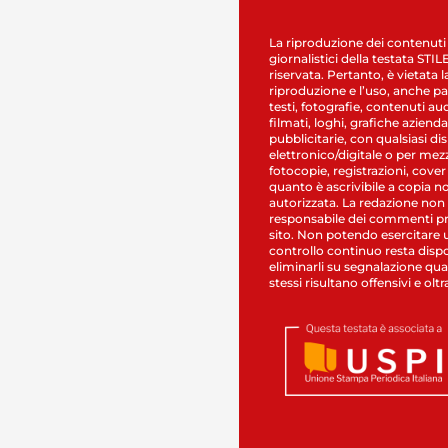
La riproduzione dei contenuti
giornalistici della testata STI
riservata. Pertanto, è vietata l
riproduzione e l’uso, anche par
testi, fotografie, contenuti au
filmati, loghi, grafiche aziendal
pubblicitarie, con qualsiasi di
elettronico/digitale o per mez
fotocopie, registrazioni, cover
quanto è ascrivibile a copia n
autorizzata. La redazione non
responsabile dei commenti pr
sito. Non potendo esercitare 
controllo continuo resta dispo
eliminarli su segnalazione qual
stessi risultano offensivi e oltr