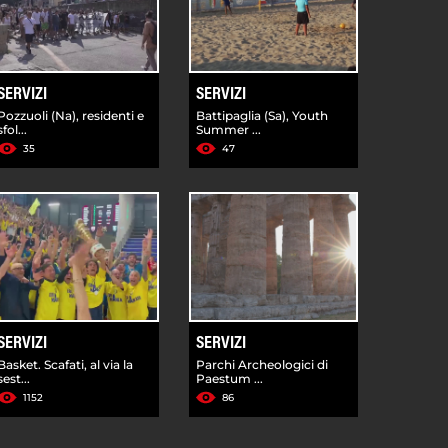
SERVIZI
SERVIZI
Pozzuoli (Na), residenti e
Battipaglia (Sa), Youth
sfol...
Summer ...
35
47
SERVIZI
SERVIZI
Basket. Scafati, al via la
Parchi Archeologici di
sest...
Paestum ...
1152
86