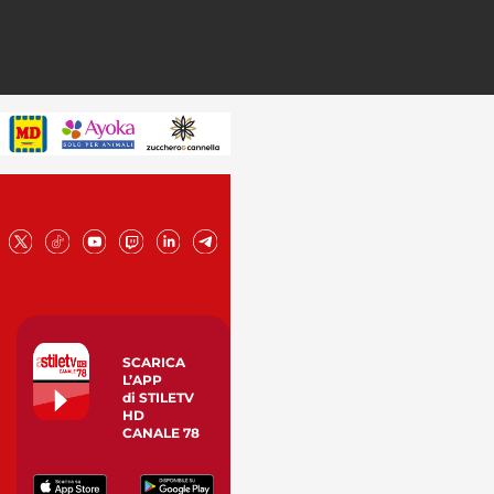
SCARICA
L’APP
di STILETV
HD
CANALE 78