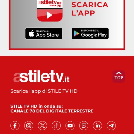
SCARICA
L’APP
Scarica l'app di STILE TV HD
STILE TV HD in onda su:
CANALE 78 DEL DIGITALE TERRESTRE