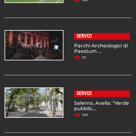
104
SERVIZI
Parchi Archeologici di
Paestum ...
112
SERVIZI
Salerno, Avella: "Verde
pubblic...
1051