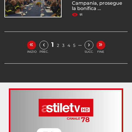
Campania, prosegue
la bonifica ...
91
«
»
‹
›
1
…
2
3
4
5
INIZIO
PREC.
SUCC.
FINE