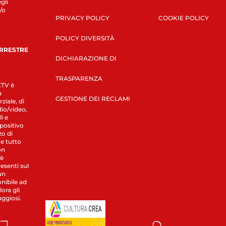
gli
/o
PRIVACY POLICY
COOKIE POLICY
POLICY DIVERSITÀ
ERRESTRE
DICHIARAZIONE DI
TRASPARENZA
LETV è
a
GESTIONE DEI RECLAMI
ziale, di
dio/video,
i e
spositivo
zo di
 e tutto
on
 è
esenti sul
un
nibile ad
ora gli
aggiosi.