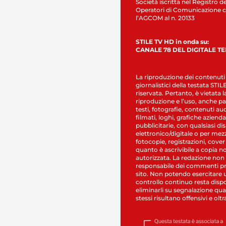
Società iscritta nel Registro de
Operatori di Comunicazione c
l’AGCOM al n. 20133
STILE TV HD in onda su:
CANALE 78 DEL DIGITALE T
La riproduzione dei contenuti
giornalistici della testata STI
riservata. Pertanto, è vietata l
riproduzione e l’uso, anche par
testi, fotografie, contenuti au
filmati, loghi, grafiche aziendal
pubblicitarie, con qualsiasi di
elettronico/digitale o per mez
fotocopie, registrazioni, cover
quanto è ascrivibile a copia n
autorizzata. La redazione non
responsabile dei commenti pr
sito. Non potendo esercitare 
controllo continuo resta dispo
eliminarli su segnalazione qual
stessi risultano offensivi e oltr