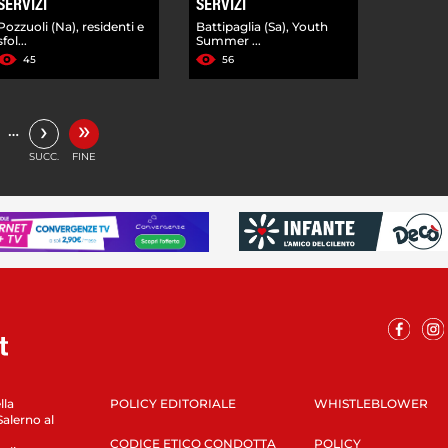
SERVIZI
SERVIZI
Pozzuoli (Na), residenti e
Battipaglia (Sa), Youth
sfol...
Summer ...
45
56
»
›
…
SUCC.
FINE
lla
POLICY EDITORIALE
WHISTLEBLOWER
Salerno al
CODICE ETICO CONDOTTA
POLICY