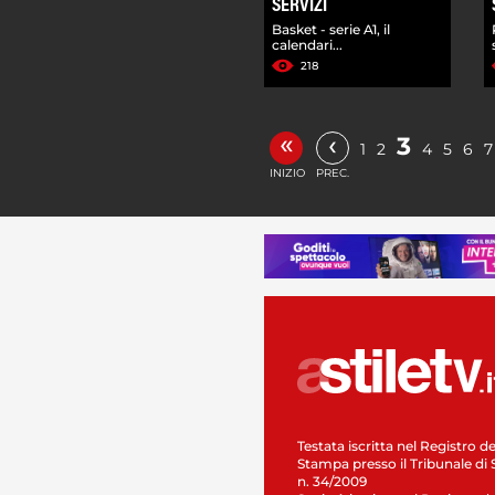
SERVIZI
Basket - serie A1, il
calendari...
218
«
‹
3
1
2
4
5
6
7
INIZIO
PREC.
Testata iscritta nel Registro de
Stampa presso il Tribunale di 
n. 34/2009