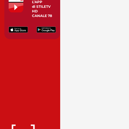
L’APP
di STILETV
HD
CANALE 78