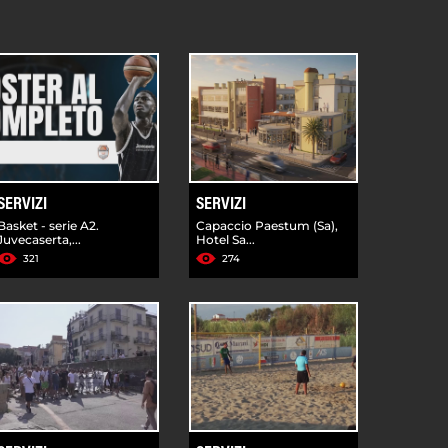
SERVIZI
SERVIZI
Basket - serie A2.
Capaccio Paestum (Sa),
Juvecaserta,...
Hotel Sa...
321
274