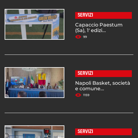
SERVIZI
Capaccio Paestum
(Sa), 1' edizi...
99
SERVIZI
Napoli Basket, società
e comune...
1159
SERVIZI