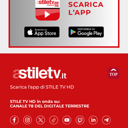
SCARICA
L’APP
Scarica l'app di STILE TV HD
STILE TV HD in onda su:
CANALE 78 DEL DIGITALE TERRESTRE