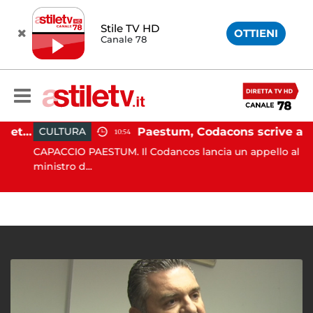
Stile TV HD
OTTIENI
Canale 78
Martina Carbonaro, braccialetto elettronico per i genitori della 14enne uccisa dall'ex
Paestum, Codacons scrive al ministro Giuli: "Rilanciare scavi dell'Anfiteatro nell'area archeologica"
CULTURA
10:54
CAPACCIO PAESTUM. Il Codancos lancia un appello al
ministro d...