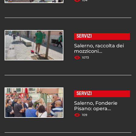
104
SERVIZI
Salerno, raccolta dei
mozziconi...
1073
SERVIZI
Salerno, Fonderie
Pisano: opera...
109