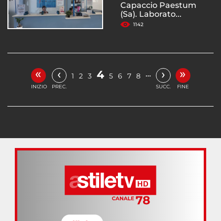
Capaccio Paestum
(Sa). Laborato...
1142
«
»
‹
›
4
…
1
2
3
5
6
7
8
INIZIO
PREC.
SUCC.
FINE